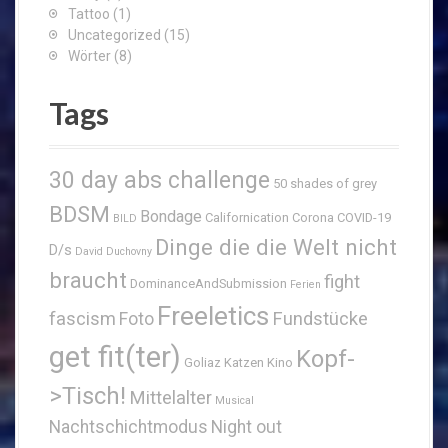
Tattoo
(1)
Uncategorized
(15)
Wörter
(8)
Tags
30 day abs challenge
50 shades of grey
BDSM
Bondage
Californication
Corona
COVID-19
BILD
Dinge die die Welt nicht
D/s
David Duchovny
braucht
fight
DominanceAndSubmission
Ferien
Freeletics
fascism
Fundstücke
Foto
get fit(ter)
Kopf-
Goliaz
Katzen
Kino
>Tisch!
Mittelalter
Musical
Nachtschichtmodus
Night out