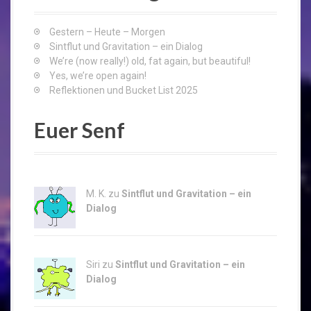
f
o
Gestern – Heute – Morgen
r
Sintflut und Gravitation – ein Dialog
:
We’re (now really!) old, fat again, but beautiful!
Yes, we’re open again!
Reflektionen und Bucket List 2025
Euer Senf
M. K. zu
Sintflut und Gravitation – ein
Dialog
Siri zu
Sintflut und Gravitation – ein
Dialog