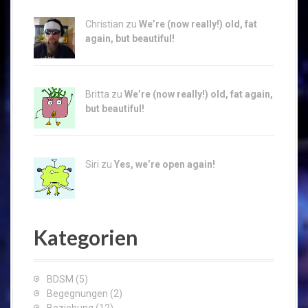
Christian zu
We’re (now really!) old, fat
again, but beautiful!
Britta zu
We’re (now really!) old, fat again,
but beautiful!
Siri zu
Yes, we’re open again!
Kategorien
BDSM
(5)
Begegnungen
(2)