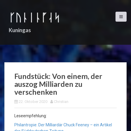
D
i
ᚴᚢᚿᛁᚿᚵᛆᛋ
r
e
k
Kuningas
t
z
u
m
I
n
h
Fundstück: Von einem, der
a
auszog Milliarden zu
l
t
verschenken
22. Oktober 2020
Christian
Leseempfehlung:
Philantropie: Der Milliardär Chuck Feeney – ein Artikel