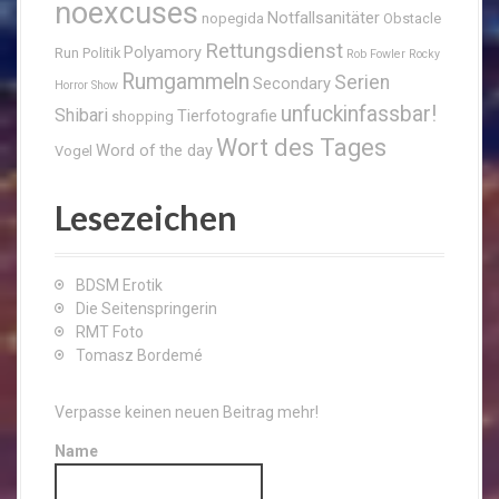
noexcuses
Notfallsanitäter
nopegida
Obstacle
Rettungsdienst
Polyamory
Run
Politik
Rob Fowler
Rocky
Rumgammeln
Serien
Secondary
Horror Show
unfuckinfassbar!
Shibari
Tierfotografie
shopping
Wort des Tages
Word of the day
Vogel
Lesezeichen
BDSM Erotik
Die Seitenspringerin
RMT Foto
Tomasz Bordemé
Verpasse keinen neuen Beitrag mehr!
Name