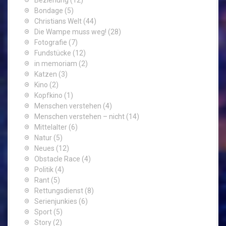
Beziehung
(12)
Bondage
(5)
Christians Welt
(44)
Die Wampe muss weg!
(28)
Fotografie
(7)
Fundstücke
(12)
in memoriam
(2)
Katzen
(3)
Kino
(2)
Kopfkino
(1)
Menschen verstehen
(4)
Menschen verstehen – nicht
(14)
Mittelalter
(6)
Natur
(5)
Neues
(12)
Obstacle Race
(4)
Politik
(4)
Rant
(5)
Rettungsdienst
(8)
Serienjunkies
(6)
Sport
(5)
Story
(2)