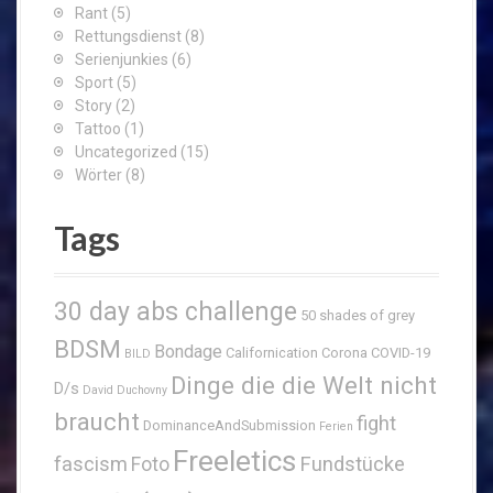
Rant
(5)
Rettungsdienst
(8)
Serienjunkies
(6)
Sport
(5)
Story
(2)
Tattoo
(1)
Uncategorized
(15)
Wörter
(8)
Tags
30 day abs challenge
50 shades of grey
BDSM
Bondage
Californication
Corona
COVID-19
BILD
Dinge die die Welt nicht
D/s
David Duchovny
braucht
fight
DominanceAndSubmission
Ferien
Freeletics
fascism
Fundstücke
Foto