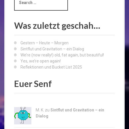
e
a
r
c
Was zuletzt geschah…
h
f
o
Gestern – Heute – Morgen
r
Sintflut und Gravitation – ein Dialog
:
We’re (now really!) old, fat again, but beautiful!
Yes, we’re open again!
Reflektionen und Bucket List 2025
Euer Senf
M. K. zu
Sintflut und Gravitation – ein
Dialog