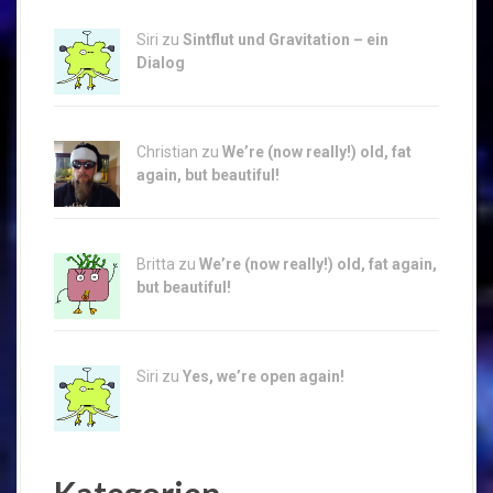
Siri zu
Sintflut und Gravitation – ein
Dialog
Christian zu
We’re (now really!) old, fat
again, but beautiful!
Britta zu
We’re (now really!) old, fat again,
but beautiful!
Siri zu
Yes, we’re open again!
Kategorien