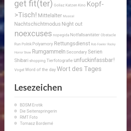
get fit(ter)
Kopf-
Goliaz
Katzen
Kino
>Tisch!
Mittelalter
Musical
Nachtschichtmodus
Night out
noexcuses
Notfallsanitäter
nopegida
Obstacle
Rettungsdienst
Polyamory
Run
Politik
Rob Fowler
Rocky
Rumgammeln
Serien
Secondary
Horror Show
unfuckinfassbar!
Shibari
Tierfotografie
shopping
Wort des Tages
Word of the day
Vogel
Lesezeichen
BDSM Erotik
Die Seitenspringerin
RMT Foto
Tomasz Bordemé