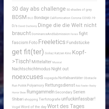
30 day abs challenge
50 shades of grey
BDSM
Bondage
Californication
Corona
COVID-19
BILD
Dinge die die Welt nicht
D/s
David Duchovny
braucht
fight
DominanceAndSubmission
Ferien
Freeletics
fascism
Fundstücke
Foto
get fit(ter)
Kopf-
Goliaz
Katzen
Kino
>Tisch!
Mittelalter
Musical
Nachtschichtmodus
Night out
noexcuses
Notfallsanitäter
nopegida
Obstacle
Rettungsdienst
Polyamory
Run
Politik
Rob Fowler
Rocky
Rumgammeln
Serien
Secondary
Horror Show
unfuckinfassbar!
Shibari
Tierfotografie
shopping
Wort des Tages
Word of the day
Vogel