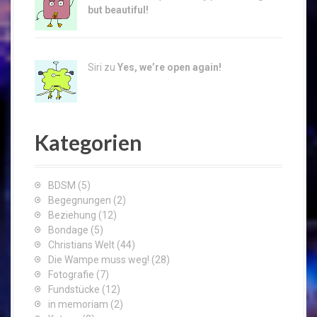
but beautiful!
Siri zu
Yes, we’re open again!
Kategorien
BDSM
(5)
Begegnungen
(2)
Beziehung
(12)
Bondage
(5)
Christians Welt
(44)
Die Wampe muss weg!
(28)
Fotografie
(7)
Fundstücke
(12)
in memoriam
(2)