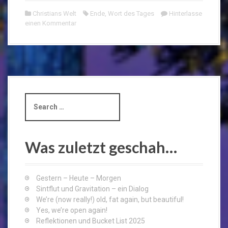
Christians Welt
Ende
,
Wort des Tages
Hinterlasse
einen Kommentar
S
e
a
r
c
Was zuletzt geschah…
h
f
o
Gestern – Heute – Morgen
r
Sintflut und Gravitation – ein Dialog
:
We’re (now really!) old, fat again, but beautiful!
Yes, we’re open again!
Reflektionen und Bucket List 2025