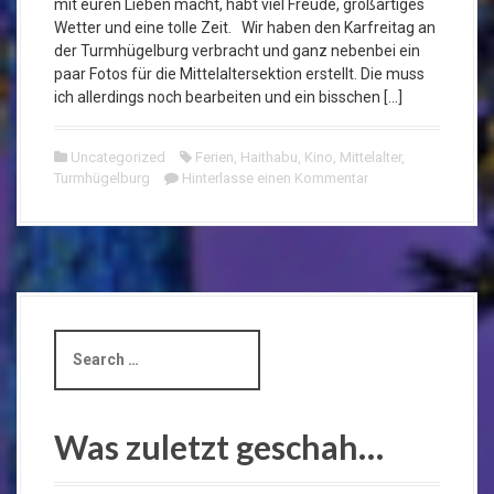
mit euren Lieben macht, habt viel Freude, großartiges
Wetter und eine tolle Zeit. Wir haben den Karfreitag an
der Turmhügelburg verbracht und ganz nebenbei ein
paar Fotos für die Mittelaltersektion erstellt. Die muss
ich allerdings noch bearbeiten und ein bisschen […]
Uncategorized
Ferien
,
Haithabu
,
Kino
,
Mittelalter
,
Turmhügelburg
Hinterlasse einen Kommentar
S
e
a
r
c
Was zuletzt geschah…
h
f