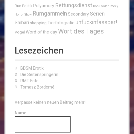
Rettungsdienst
Polyamory
Run
Politik
Rob Fowler
Rocky
Rumgammeln
Serien
Secondary
Horror Show
unfuckinfassbar!
Shibari
Tierfotografie
shopping
Wort des Tages
Word of the day
Vogel
Lesezeichen
BDSM Erotik
Die Seitenspringerin
RMT Foto
Tomasz Bordemé
Verpasse keinen neuen Beitrag mehr!
Name