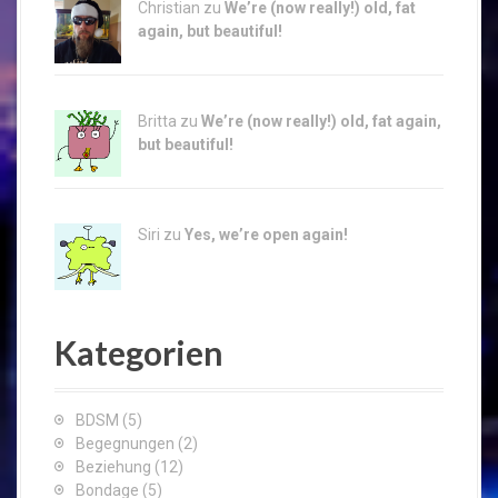
Christian zu
We’re (now really!) old, fat
again, but beautiful!
Britta zu
We’re (now really!) old, fat again,
but beautiful!
Siri zu
Yes, we’re open again!
Kategorien
BDSM
(5)
Begegnungen
(2)
Beziehung
(12)
Bondage
(5)