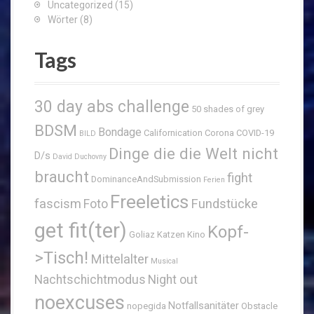
Uncategorized
(15)
Wörter
(8)
Tags
30 day abs challenge
50 shades of grey
BDSM
Bondage
Californication
Corona
COVID-19
BILD
Dinge die die Welt nicht
D/s
David Duchovny
braucht
fight
DominanceAndSubmission
Ferien
Freeletics
fascism
Fundstücke
Foto
get fit(ter)
Kopf-
Goliaz
Katzen
Kino
>Tisch!
Mittelalter
Musical
Nachtschichtmodus
Night out
noexcuses
Notfallsanitäter
nopegida
Obstacle