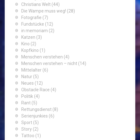
Christians Welt
(44)
Die Wampe muss weg!
(28)
Fotografie
(7)
Fundstücke
(12)
in memoriam
(2)
Katzen
(3)
Kino
(2)
Kopfkino
(1)
Menschen verstehen
(4)
Menschen verstehen – nicht
(14)
Mittelalter
(6)
Natur
(5)
Neues
(12)
Obstacle Race
(4)
Politik
(4)
Rant
(5)
Rettungsdienst
(8)
Serienjunkies
(6)
Sport
(5)
Story
(2)
Tattoo
(1)