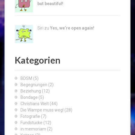
but beautiful!
Siri zu
Yes, we’re open again!
Kategorien
BDSM
(5)
Begegnungen
(2)
Beziehung
(12)
Bondage
(5)
Christians Welt
(44)
Die Wampe muss weg!
(28)
Fotografie
(7)
Fundstücke
(12)
in memoriam
(2)