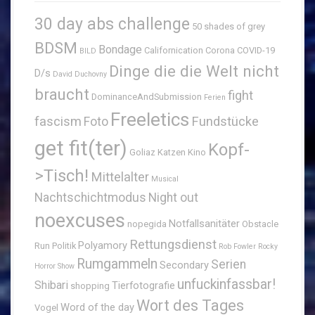
30 day abs challenge
50 shades of grey
BDSM
Bondage
Californication
Corona
COVID-19
BILD
Dinge die die Welt nicht
D/s
David Duchovny
braucht
fight
DominanceAndSubmission
Ferien
Freeletics
fascism
Fundstücke
Foto
get fit(ter)
Kopf-
Goliaz
Katzen
Kino
>Tisch!
Mittelalter
Musical
Nachtschichtmodus
Night out
noexcuses
Notfallsanitäter
nopegida
Obstacle
Rettungsdienst
Polyamory
Run
Politik
Rob Fowler
Rocky
Rumgammeln
Serien
Secondary
Horror Show
unfuckinfassbar!
Shibari
Tierfotografie
shopping
Wort des Tages
Word of the day
Vogel