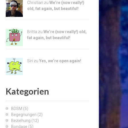
Christian zu
We’re (now really!)
old, fat again, but beautiful!
Britta zu
We’re (now really!) old,
fat again, but beautiful!
Siri zu
Yes, we’re open again!
Kategorien
BDSM
(5)
Begegnungen
(2)
Beziehung
(12)
Bondage
(5)