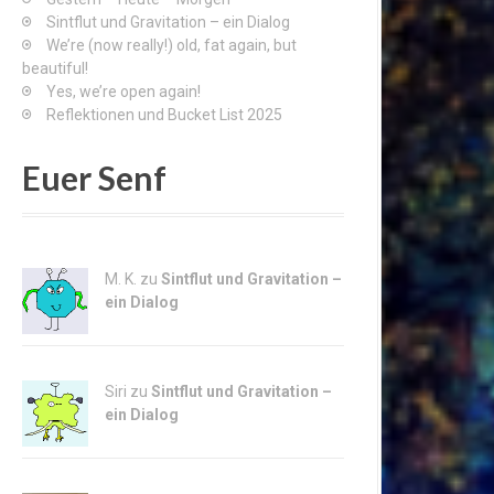
Sintflut und Gravitation – ein Dialog
We’re (now really!) old, fat again, but
beautiful!
Yes, we’re open again!
Reflektionen und Bucket List 2025
Euer Senf
M. K. zu
Sintflut und Gravitation –
ein Dialog
Siri zu
Sintflut und Gravitation –
ein Dialog