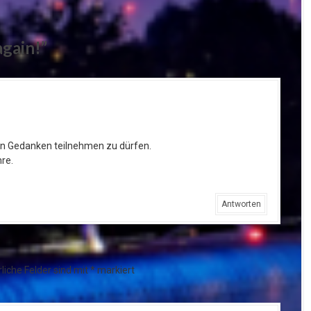
again!
”
nen Gedanken teilnehmen zu dürfen.
hre.
Antworten
liche Felder sind mit
*
markiert