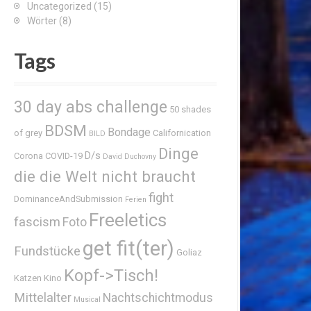
Uncategorized
(15)
Wörter
(8)
Tags
30 day abs challenge
50 shades
BDSM
Bondage
of grey
Californication
BILD
Dinge
D/s
Corona
COVID-19
David Duchovny
die die Welt nicht braucht
fight
DominanceAndSubmission
Ferien
Freeletics
fascism
Foto
get fit(ter)
Fundstücke
Goliaz
Kopf->Tisch!
Katzen
Kino
Mittelalter
Nachtschichtmodus
Musical