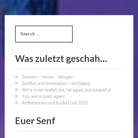
S
e
a
r
c
Was zuletzt geschah…
h
f
o
Gestern – Heute – Morgen
r
Sintflut und Gravitation – ein Dialog
:
We’re (now really!) old, fat again, but beautiful!
Yes, we’re open again!
Reflektionen und Bucket List 2025
Euer Senf