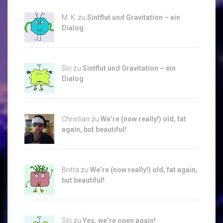
M. K. zu
Sintflut und Gravitation – ein
Dialog
Siri zu
Sintflut und Gravitation – ein
Dialog
Christian zu
We’re (now really!) old, fat
again, but beautiful!
Britta zu
We’re (now really!) old, fat again,
but beautiful!
Siri zu
Yes, we’re open again!