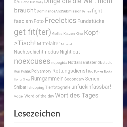
Dinge die die Welt nicht
D/s
David Duchovny
braucht
fight
DominanceAndSubmission
Ferien
Freeletics
fascism
Fundstücke
Foto
get fit(ter)
Kopf-
Goliaz
Katzen
Kino
>Tisch!
Mittelalter
Musical
Nachtschichtmodus
Night out
noexcuses
Notfallsanitäter
nopegida
Obstacle
Rettungsdienst
Polyamory
Run
Politik
Rob Fowler
Rocky
Rumgammeln
Serien
Secondary
Horror Show
unfuckinfassbar!
Shibari
Tierfotografie
shopping
Wort des Tages
Word of the day
Vogel
Lesezeichen