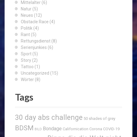
Mittelalter
(6)
Natur
(5)
Neues
(12)
Obstacle Race
(4)
Politik
(4)
Rant
(5)
Rettungsdienst
(8)
Serienjunkies
(6)
Sport
(5)
Story
(2)
Tattoo
(1)
Uncategorized
(15)
Wörter
(8)
Tags
30 day abs challenge
50 shades of grey
BDSM
Bondage
Californication
Corona
COVID-19
BILD