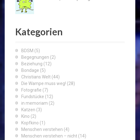
Kategorien
BDSM
(5)
Begegnungen
(2)
Beziehung
(12)
Bondage
(5)
Christians Welt
(44)
Die Wampe muss weg!
(28)
Fotografie
(7)
Fundstücke
(12)
in memoriam
(2)
Katzen
(3)
Kino
(2)
Kopfkino
(1)
Menschen verstehen
(4)
Menschen verstehen – nicht
(14)