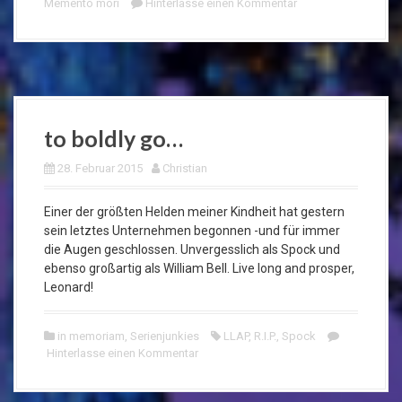
Memento mori
Hinterlasse einen Kommentar
to boldly go…
28. Februar 2015
Christian
Einer der größten Helden meiner Kindheit hat gestern
sein letztes Unternehmen begonnen -und für immer
die Augen geschlossen. Unvergesslich als Spock und
ebenso großartig als William Bell. Live long and prosper,
Leonard!
in memoriam
,
Serienjunkies
LLAP
,
R.I.P.
,
Spock
Hinterlasse einen Kommentar