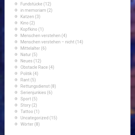
Fundstücke
(12)
in memoriam
(2)
Katzen
(3)
Kino
(2)
Kopfkino
(1)
Menschen verstehen
(4)
Menschen verstehen – nicht
(14)
Mittelalter
(6)
Natur
(5)
Neues
(12)
Obstacle Race
(4)
Politik
(4)
Rant
(5)
Rettungsdienst
(8)
Serienjunkies
(6)
Sport
(5)
Story
(2)
Tattoo
(1)
Uncategorized
(15)
Wörter
(8)