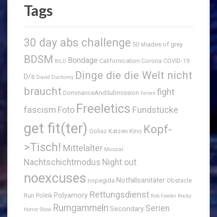
Tags
30 day abs challenge
50 shades of grey
BDSM
Bondage
Californication
Corona
COVID-19
BILD
Dinge die die Welt nicht
D/s
David Duchovny
braucht
fight
DominanceAndSubmission
Ferien
Freeletics
fascism
Fundstücke
Foto
get fit(ter)
Kopf-
Goliaz
Katzen
Kino
>Tisch!
Mittelalter
Musical
Nachtschichtmodus
Night out
noexcuses
Notfallsanitäter
nopegida
Obstacle
Rettungsdienst
Polyamory
Run
Politik
Rob Fowler
Rocky
Rumgammeln
Serien
Secondary
Horror Show