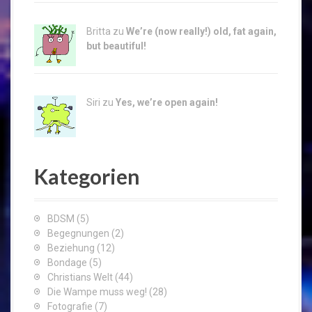
Britta zu
We’re (now really!) old, fat again,
but beautiful!
Siri zu
Yes, we’re open again!
Kategorien
BDSM
(5)
Begegnungen
(2)
Beziehung
(12)
Bondage
(5)
Christians Welt
(44)
Die Wampe muss weg!
(28)
Fotografie
(7)