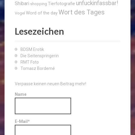
unfuckinfassbar!
Shibari
Tierfotografie
shopping
Wort des Tages
Word of the day
Vogel
Lesezeichen
BDSM Erotik
Die Seitenspringerin
RMT Foto
Tomasz Bordemé
Verpasse keinen neuen Beitrag mehr!
Name
E-Mail*