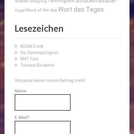
unfuckinfassbar!
Shibari
Tierfotografie
shopping
Wort des Tages
Word of the day
Vogel
Lesezeichen
BDSM Erotik
Die Seitenspringerin
RMT Foto
Tomasz Bordemé
Verpasse keinen neuen Beitrag mehr!
Name
E-Mail*