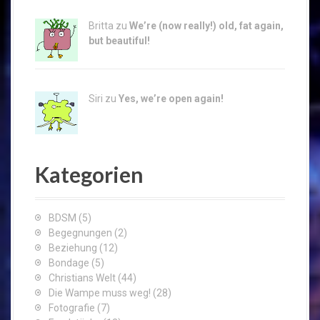
Britta zu
We’re (now really!) old, fat again,
but beautiful!
Siri zu
Yes, we’re open again!
Kategorien
BDSM
(5)
Begegnungen
(2)
Beziehung
(12)
Bondage
(5)
Christians Welt
(44)
Die Wampe muss weg!
(28)
Fotografie
(7)