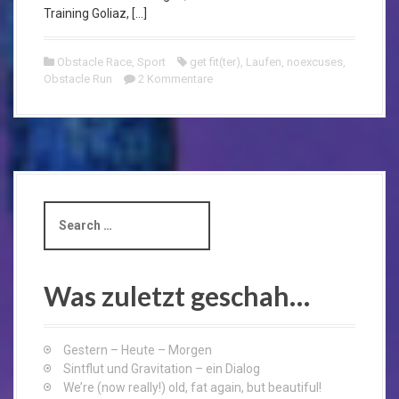
Training Goliaz, […]
Obstacle Race
,
Sport
get fit(ter)
,
Laufen
,
noexcuses
,
Obstacle Run
2 Kommentare
S
e
a
r
c
Was zuletzt geschah…
h
f
o
Gestern – Heute – Morgen
r
Sintflut und Gravitation – ein Dialog
:
We’re (now really!) old, fat again, but beautiful!