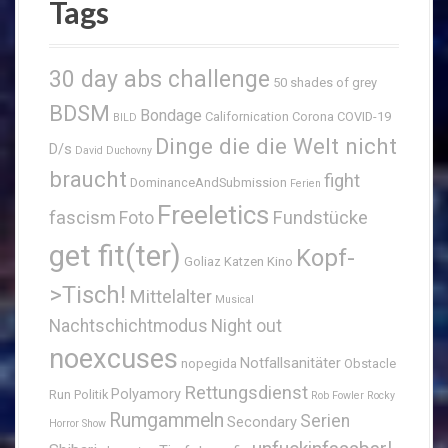
Tags
30 day abs challenge
50 shades of grey
BDSM
Bondage
Californication
Corona
COVID-19
BILD
Dinge die die Welt nicht
D/s
David Duchovny
braucht
fight
DominanceAndSubmission
Ferien
Freeletics
fascism
Fundstücke
Foto
get fit(ter)
Kopf-
Goliaz
Katzen
Kino
>Tisch!
Mittelalter
Musical
Nachtschichtmodus
Night out
noexcuses
Notfallsanitäter
nopegida
Obstacle
Rettungsdienst
Polyamory
Run
Politik
Rob Fowler
Rocky
Rumgammeln
Serien
Secondary
Horror Show