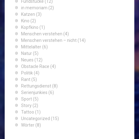
Fundstücke
(12)
in memoriam
(2)
Katzen
(3)
Kino
(2)
Kopfkino
(1)
Menschen verstehen
(4)
Menschen verstehen – nicht
(14)
Mittelalter
(6)
Natur
(5)
Neues
(12)
Obstacle Race
(4)
Politik
(4)
Rant
(5)
Rettungsdienst
(8)
Serienjunkies
(6)
Sport
(5)
Story
(2)
Tattoo
(1)
Uncategorized
(15)
Wörter
(8)