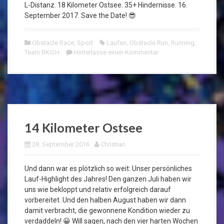
L-Distanz. 18 Kilometer Ostsee. 35+ Hindernisse. 16.
September 2017. Save the Date! 😎
Obstacle Race
,
Sport
Laufen
,
Obstacle Run
,
Running
,
Team RKiSH
Hinterlasse einen Kommentar
14 Kilometer Ostsee
28. September 2016
Christian
Und dann war es plötzlich so weit: Unser persönliches
Lauf-Highlight des Jahres! Den ganzen Juli haben wir
uns wie bekloppt und relativ erfolgreich darauf
vorbereitet. Und den halben August haben wir dann
damit verbracht, die gewonnene Kondition wieder zu
verdaddeln! 😀 Will sagen, nach den vier harten Wochen