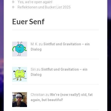
Yes, we’re open again!
Reflektionen und Bucket List 2025
Euer Senf
M. K. zu
Sintflut und Gravitation – ein
Dialog
Siri zu
Sintflut und Gravitation – ein
Dialog
Christian zu
We’re (now really!) old, fat
again, but beautiful!