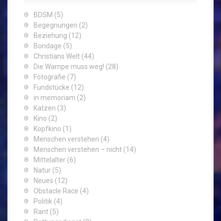
BDSM
(5)
Begegnungen
(2)
Beziehung
(12)
Bondage
(5)
Christians Welt
(44)
Die Wampe muss weg!
(28)
Fotografie
(7)
Fundstücke
(12)
in memoriam
(2)
Katzen
(3)
Kino
(2)
Kopfkino
(1)
Menschen verstehen
(4)
Menschen verstehen – nicht
(14)
Mittelalter
(6)
Natur
(5)
Neues
(12)
Obstacle Race
(4)
Politik
(4)
Rant
(5)