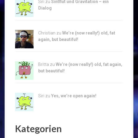
Siri zu
Sintflut und Gravitation – ein
Dialog
Christian zu
We’re (now really!) old, fat
again, but beautiful!
Britta zu
We’re (now really!) old, fat again,
but beautiful!
Siri zu
Yes, we’re open again!
Kategorien