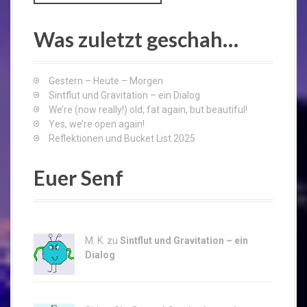
a
r
c
Was zuletzt geschah…
h
f
o
Gestern – Heute – Morgen
r
Sintflut und Gravitation – ein Dialog
:
We’re (now really!) old, fat again, but beautiful!
Yes, we’re open again!
Reflektionen und Bucket List 2025
Euer Senf
M. K. zu
Sintflut und Gravitation – ein
Dialog