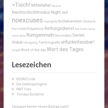
>Tisch!
Mittelalter
Musical
Nachtschichtmodus
Night out
noexcuses
Notfallsanitäter
nopegida
Obstacle
Rettungsdienst
Polyamory
Run
Politik
Rob Fowler
Rocky
Rumgammeln
Serien
Secondary
Horror Show
unfuckinfassbar!
Shibari
Tierfotografie
shopping
Wort des Tages
Word of the day
Vogel
Lesezeichen
BDSM Erotik
Die Seitenspringerin
RMT Foto
Tomasz Bordemé
Verpasse keinen neuen Beitrag mehr!