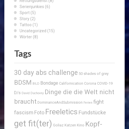
Rettungsdienst
(8)
Serienjunkies
(6)
Sport
(5)
Story
(2)
Tattoo
(1)
Uncategorized
(15)
Wörter
(8)
Tags
30 day abs challenge
50 shades of grey
BDSM
Bondage
Californication
Corona
COVID-19
BILD
Dinge die die Welt nicht
D/s
David Duchovny
braucht
fight
DominanceAndSubmission
Ferien
Freeletics
fascism
Fundstücke
Foto
get fit(ter)
Kopf-
Goliaz
Katzen
Kino