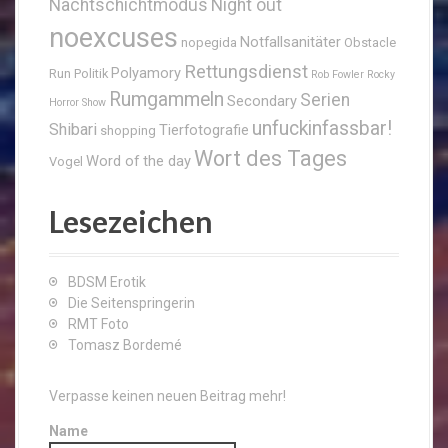
Nachtschichtmodus
Night out
noexcuses
Notfallsanitäter
nopegida
Obstacle
Rettungsdienst
Polyamory
Run
Politik
Rob Fowler
Rocky
Rumgammeln
Serien
Secondary
Horror Show
unfuckinfassbar!
Shibari
Tierfotografie
shopping
Wort des Tages
Word of the day
Vogel
Lesezeichen
BDSM Erotik
Die Seitenspringerin
RMT Foto
Tomasz Bordemé
Verpasse keinen neuen Beitrag mehr!
Name