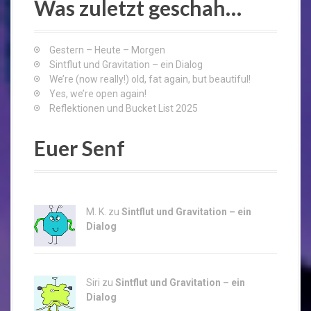
Was zuletzt geschah…
h
f
o
Gestern – Heute – Morgen
r
Sintflut und Gravitation – ein Dialog
:
We’re (now really!) old, fat again, but beautiful!
Yes, we’re open again!
Reflektionen und Bucket List 2025
Euer Senf
M. K. zu
Sintflut und Gravitation – ein
Dialog
Siri zu
Sintflut und Gravitation – ein
Dialog