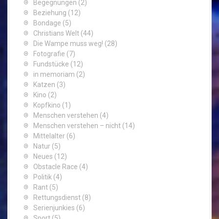
Begegnungen
(2)
Beziehung
(12)
Bondage
(5)
Christians Welt
(44)
Die Wampe muss weg!
(28)
Fotografie
(7)
Fundstücke
(12)
in memoriam
(2)
Katzen
(3)
Kino
(2)
Kopfkino
(1)
Menschen verstehen
(4)
Menschen verstehen – nicht
(14)
Mittelalter
(6)
Natur
(5)
Neues
(12)
Obstacle Race
(4)
Politik
(4)
Rant
(5)
Rettungsdienst
(8)
Serienjunkies
(6)
Sport
(5)