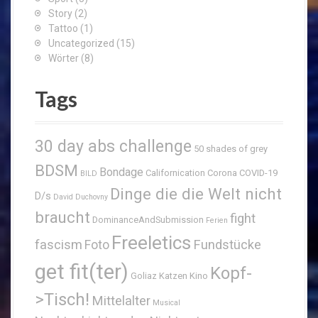
Story
(2)
Tattoo
(1)
Uncategorized
(15)
Wörter
(8)
Tags
30 day abs challenge
50 shades of grey
BDSM
Bondage
Californication
Corona
COVID-19
BILD
Dinge die die Welt nicht
D/s
David Duchovny
braucht
fight
DominanceAndSubmission
Ferien
Freeletics
fascism
Fundstücke
Foto
get fit(ter)
Kopf-
Goliaz
Katzen
Kino
>Tisch!
Mittelalter
Musical