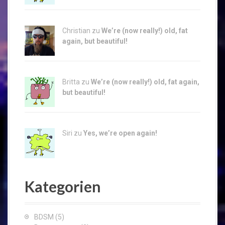
Christian zu
We’re (now really!) old, fat
again, but beautiful!
Britta zu
We’re (now really!) old, fat again,
but beautiful!
Siri zu
Yes, we’re open again!
Kategorien
BDSM
(5)