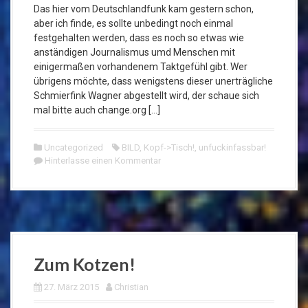
Das hier vom Deutschlandfunk kam gestern schon,
aber ich finde, es sollte unbedingt noch einmal
festgehalten werden, dass es noch so etwas wie
anständigen Journalismus umd Menschen mit
einigermaßen vorhandenem Taktgefühl gibt. Wer
übrigens möchte, dass wenigstens dieser unerträgliche
Schmierfink Wagner abgestellt wird, der schaue sich
mal bitte auch change.org […]
Uncategorized
BILD
,
Kopf->Tisch!
,
unfuckinfassbar!
Hinterlasse einen Kommentar
Zum Kotzen!
27. März 2015
Christian