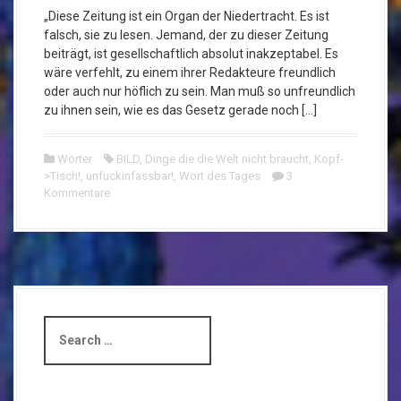
„Diese Zeitung ist ein Organ der Niedertracht. Es ist
falsch, sie zu lesen. Jemand, der zu dieser Zeitung
beiträgt, ist gesellschaftlich absolut inakzeptabel. Es
wäre verfehlt, zu einem ihrer Redakteure freundlich
oder auch nur höflich zu sein. Man muß so unfreundlich
zu ihnen sein, wie es das Gesetz gerade noch […]
Wörter
BILD
,
Dinge die die Welt nicht braucht
,
Kopf-
>Tisch!
,
unfuckinfassbar!
,
Wort des Tages
3
Kommentare
S
e
a
r
c