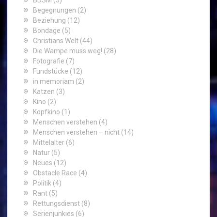
BDSM
(5)
Begegnungen
(2)
Beziehung
(12)
Bondage
(5)
Christians Welt
(44)
Die Wampe muss weg!
(28)
Fotografie
(7)
Fundstücke
(12)
in memoriam
(2)
Katzen
(3)
Kino
(2)
Kopfkino
(1)
Menschen verstehen
(4)
Menschen verstehen – nicht
(14)
Mittelalter
(6)
Natur
(5)
Neues
(12)
Obstacle Race
(4)
Politik
(4)
Rant
(5)
Rettungsdienst
(8)
Serienjunkies
(6)