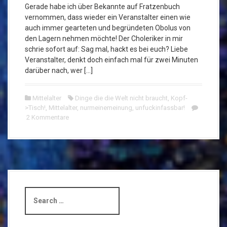
Gerade habe ich über Bekannte auf Fratzenbuch
vernommen, dass wieder ein Veranstalter einen wie
auch immer gearteten und begründeten Obolus von
den Lagern nehmen möchte! Der Choleriker in mir
schrie sofort auf: Sag mal, hackt es bei euch? Liebe
Veranstalter, denkt doch einfach mal für zwei Minuten
darüber nach, wer […]
Mittelalter
Dinge die die Welt nicht braucht
,
Kopf-
>Tisch!
,
Mittelalter
,
nurmeinemeinung
,
unfuckinfassbar!
2 Kommentare
S
e
a
r