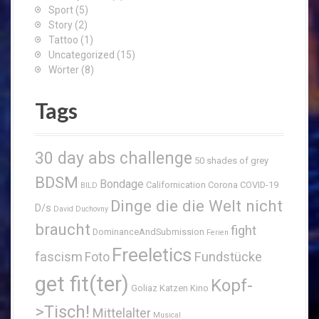
Sport
(5)
Story
(2)
Tattoo
(1)
Uncategorized
(15)
Wörter
(8)
Tags
30 day abs challenge
50 shades of grey
BDSM
Bondage
Californication
Corona
COVID-19
BILD
Dinge die die Welt nicht
D/s
David Duchovny
braucht
fight
DominanceAndSubmission
Ferien
Freeletics
fascism
Fundstücke
Foto
get fit(ter)
Kopf-
Goliaz
Katzen
Kino
>Tisch!
Mittelalter
Musical