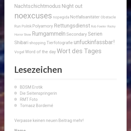
Nachtschichtmodus
Night out
noexcuses
Notfallsanitäter
nopegida
Obstacle
Rettungsdienst
Polyamory
Run
Politik
Rob Fowler
Rocky
Rumgammeln
Serien
Secondary
Horror Show
unfuckinfassbar!
Shibari
Tierfotografie
shopping
Wort des Tages
Word of the day
Vogel
Lesezeichen
BDSM Erotik
Die Seitenspringerin
RMT Foto
Tomasz Bordemé
Verpasse keinen neuen Beitrag mehr!
Name