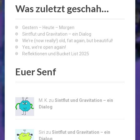
c
Was zuletzt geschah…
h
f
o
Gestern – Heute – Morgen
r
Sintflut und Gravitation – ein Dialog
:
We’re (now really!) old, fat again, but beautiful!
Yes, we’re open again!
Reflektionen und Bucket List 2025
Euer Senf
M. K. zu
Sintflut und Gravitation – ein
Dialog
Siri zu
Sintflut und Gravitation – ein
Dialog