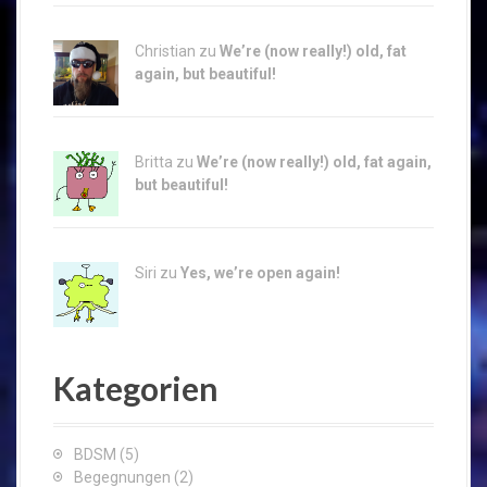
Christian zu
We’re (now really!) old, fat
again, but beautiful!
Britta zu
We’re (now really!) old, fat again,
but beautiful!
Siri zu
Yes, we’re open again!
Kategorien
BDSM
(5)
Begegnungen
(2)