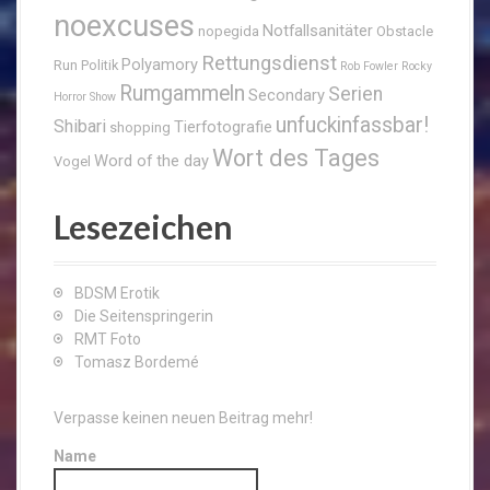
noexcuses
Notfallsanitäter
nopegida
Obstacle
Rettungsdienst
Polyamory
Run
Politik
Rob Fowler
Rocky
Rumgammeln
Serien
Secondary
Horror Show
unfuckinfassbar!
Shibari
Tierfotografie
shopping
Wort des Tages
Word of the day
Vogel
Lesezeichen
BDSM Erotik
Die Seitenspringerin
RMT Foto
Tomasz Bordemé
Verpasse keinen neuen Beitrag mehr!
Name