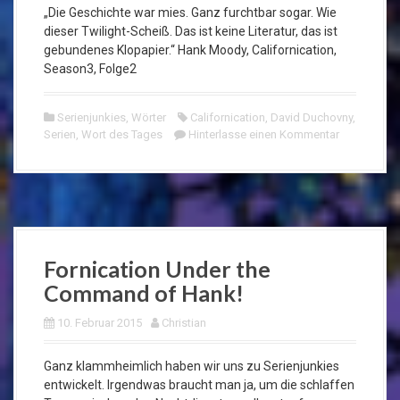
„Die Geschichte war mies. Ganz furchtbar sogar. Wie
dieser Twilight-Scheiß. Das ist keine Literatur, das ist
gebundenes Klopapier.“ Hank Moody, Californication,
Season3, Folge2
Serienjunkies
,
Wörter
Californication
,
David Duchovny
,
Serien
,
Wort des Tages
Hinterlasse einen Kommentar
Fornication Under the
Command of Hank!
10. Februar 2015
Christian
Ganz klammheimlich haben wir uns zu Serienjunkies
entwickelt. Irgendwas braucht man ja, um die schlaffen