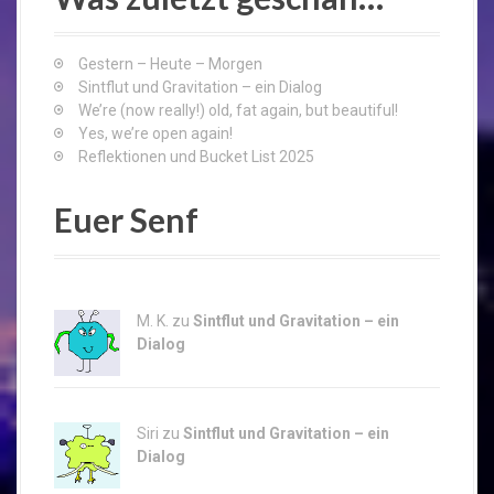
h
f
o
Gestern – Heute – Morgen
r
Sintflut und Gravitation – ein Dialog
:
We’re (now really!) old, fat again, but beautiful!
Yes, we’re open again!
Reflektionen und Bucket List 2025
Euer Senf
M. K. zu
Sintflut und Gravitation – ein
Dialog
Siri zu
Sintflut und Gravitation – ein
Dialog