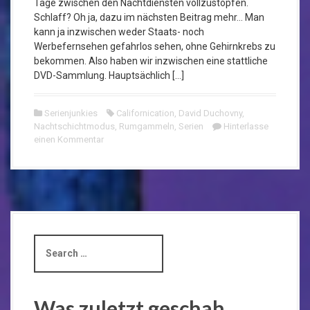
Tage zwischen den Nachtdiensten vollzustopfen.
Schlaff? Oh ja, dazu im nächsten Beitrag mehr… Man
kann ja inzwischen weder Staats- noch
Werbefernsehen gefahrlos sehen, ohne Gehirnkrebs zu
bekommen. Also haben wir inzwischen eine stattliche
DVD-Sammlung. Hauptsächlich […]
Serienjunkies
Californication
,
David Duchovny
,
Nachtschichtmodus
,
Rumgammeln
,
Serien
Hinterlasse
einen Kommentar
S
e
a
r
c
Was zuletzt geschah…