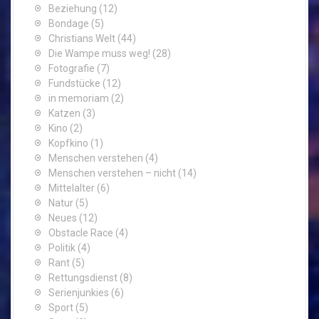
Beziehung
(12)
Bondage
(5)
Christians Welt
(44)
Die Wampe muss weg!
(28)
Fotografie
(7)
Fundstücke
(12)
in memoriam
(2)
Katzen
(3)
Kino
(2)
Kopfkino
(1)
Menschen verstehen
(4)
Menschen verstehen – nicht
(14)
Mittelalter
(6)
Natur
(5)
Neues
(12)
Obstacle Race
(4)
Politik
(4)
Rant
(5)
Rettungsdienst
(8)
Serienjunkies
(6)
Sport
(5)