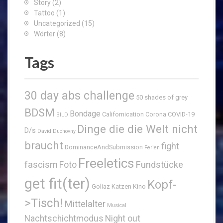
Story
(2)
Tattoo
(1)
Uncategorized
(15)
Wörter
(8)
Tags
30 day abs challenge
50 shades of grey
BDSM
Bondage
Californication
Corona
COVID-19
BILD
Dinge die die Welt nicht
D/s
David Duchovny
braucht
fight
DominanceAndSubmission
Ferien
Freeletics
fascism
Fundstücke
Foto
get fit(ter)
Kopf-
Goliaz
Katzen
Kino
>Tisch!
Mittelalter
Musical
Nachtschichtmodus
Night out