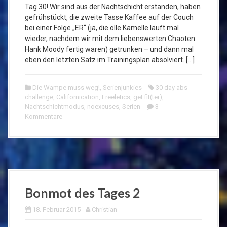
Tag 30! Wir sind aus der Nachtschicht erstanden, haben
gefrühstückt, die zweite Tasse Kaffee auf der Couch
bei einer Folge „ER“ (ja, die olle Kamelle läuft mal
wieder, nachdem wir mit dem liebenswerten Chaoten
Hank Moody fertig waren) getrunken – und dann mal
eben den letzten Satz im Trainingsplan absolviert. […]
Die Wampe muss weg!
,
Serienjunkies
30 day abs
challenge
,
Californication
,
Freeletics
,
get fit(ter)
,
Nachtschichtmodus
,
noexcuses
,
Serien
3
Kommentare
Bonmot des Tages 2
18. Februar 2015
Christian