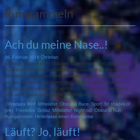
Rumgammeln
Ach du meine Nase..!
26. Februar 2018
Christian
Ich habe heute mal ein bisschen Tagesfreizeit. Und obwohl die
Bude eigentlich dringend einer Generalsanierung bedarf, eine
nicht unerhebliche Sporteinheit wartet, 15 Kilometer gelaufen
werden wollen und die gemeinsame Abendmahlzeit auf der
Wache geplant werden soll, widme ich mich gerade mal wieder
dem www. Dabei stelle ich mit Erschrecken fest, […]
Christians Welt
,
Mittelalter
,
Obstacle Race
,
Sport
50 shades of
grey
,
Freeletics
,
Goliaz
,
Mittelalter
,
Night out
,
Obstacle Run
,
Rumgammeln
Hinterlasse einen Kommentar
Läuft? Jo, läuft!