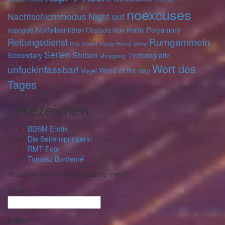
noexcuses
Nachtschichtmodus
Night out
Notfallsanitäter
Polyamory
nopegida
Obstacle Run
Politik
Rumgammeln
Rettungsdienst
Rob Fowler
Rocky Horror Show
Serien
Shibari
Secondary
Tierfotografie
shopping
Wort des
unfuckinfassbar!
Word of the day
Vogel
Tages
Lesezeichen
BDSM Erotik
Die Seitenspringerin
RMT Foto
Tomasz Bordemé
Verpasse keinen neuen Beitrag mehr!
Name
E-Mail*