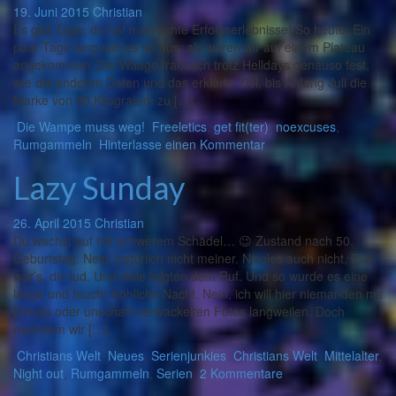
19. Juni 2015
Christian
Es gibt Tage, da hat man echte Erfolgserlebnisse! So heute. Ein
paar Tage lang sah es so aus, als wären wir auf einem Plateau
angekommen. Die Waage fraß sich trotz Helldays genauso fest,
wie die anderen Daten und das erklärte Ziel, bis Anfang Juli die
Marke von 90 Kilogramm zu […]
Die Wampe muss weg!
Freeletics
,
get fit(ter)
,
noexcuses
,
Rumgammeln
Hinterlasse einen Kommentar
Lazy Sunday
26. April 2015
Christian
Du wachst auf mit schwerem Schädel… 😉 Zustand nach 50.
Geburtstag. Nein, natürlich nicht meiner. Nicoles auch nicht, Eva
war’s, die lud. Und viele folgten dem Ruf. Und so wurde es eine
lange und feucht-fröhliche Nacht. Nein, ich will hier niemanden mit
Details oder unscharf-verwackelten Fotos langweilen. Doch
nachdem wir […]
Christians Welt
,
Neues
,
Serienjunkies
Christians Welt
,
Mittelalter
,
Night out
,
Rumgammeln
,
Serien
2 Kommentare