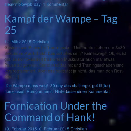
steak'n'blowjob-day
1 Kommentar
Kampf der Wampe – Tag
25
11. März 2015
Christian
Gestern war Pause im Trainingsplan. Und heute stehen nur 3×30
Sekunden Plank drauf. Das soll alles sein? Keineswegs. Ok, es ist
gut, seiner fokussiert trainierten Muskulatur auch mal etwas
Pause zu gönnen. Sonst wird das nix und Trainingsschäden sind
vorprogrammiert. Aber das bedeutet ja nicht, das man den Rest
des […]
Die Wampe muss weg!
30 day abs challenge
,
get fit(ter)
,
noexcuses
,
Rumgammeln
Hinterlasse einen Kommentar
Fornication Under the
Command of Hank!
10. Februar 2015
10. Februar 2015
Christian