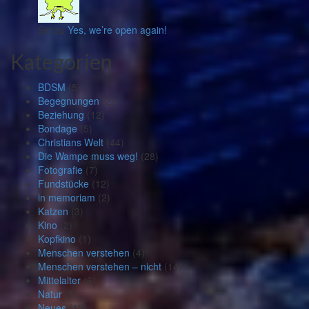
Siri zu
Yes, we’re open again!
Kategorien
BDSM
(5)
Begegnungen
(2)
Beziehung
(12)
Bondage
(5)
Christians Welt
(44)
Die Wampe muss weg!
(28)
Fotografie
(7)
Fundstücke
(12)
in memoriam
(2)
Katzen
(3)
Kino
(2)
Kopfkino
(1)
Menschen verstehen
(4)
Menschen verstehen – nicht
(14)
Mittelalter
(6)
Natur
(5)
Neues
(12)