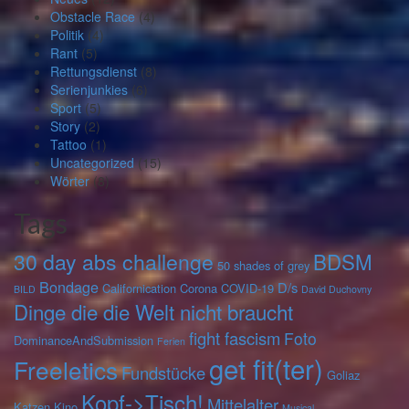
Obstacle Race
(4)
Politik
(4)
Rant
(5)
Rettungsdienst
(8)
Serienjunkies
(6)
Sport
(5)
Story
(2)
Tattoo
(1)
Uncategorized
(15)
Wörter
(8)
Tags
30 day abs challenge
BDSM
50 shades of grey
Bondage
D/s
Californication
Corona
COVID-19
BILD
David Duchovny
Dinge die die Welt nicht braucht
fight fascism
Foto
DominanceAndSubmission
Ferien
get fit(ter)
Freeletics
Fundstücke
Goliaz
Kopf->Tisch!
Mittelalter
Katzen
Kino
Musical