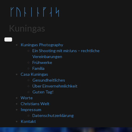
Direkt
ᚴᚢᚿᛁᚿᚵᛆᛋ
zum
Inhalt
Kuningas
Kuningas Photography
Ein Shooting mit mir/uns – rechtliche
Vereinbarungen
Frühwerke
Familia
Casa Kuningas
Gesundheitliches
Über Einvernehmlichkeit
Guten Tag!
Worte
Christians Welt
Impressum
Datenschutzerklärung
Kontakt