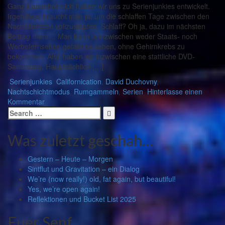
Ganz klammheimlich haben wir uns zu Serienjunkies entwickelt.
Irgendwas braucht man ja, um die schlaffen Tage zwischen den
Nachtdiensten vollzustopfen. Schlaff? Oh ja, dazu im nächsten
Beitrag mehr… Man kann ja inzwischen weder Staats- noch
Werbefernsehen gefahrlos sehen, ohne Gehirnkrebs zu
bekommen. Also haben wir inzwischen eine stattliche DVD-
Sammlung. Hauptsächlich […]
Serienjunkies
Californication
,
David Duchovny
,
Nachtschichtmodus
,
Rumgammeln
,
Serien
Hinterlasse einen
Kommentar
Search
for:
Was zuletzt geschah…
Gestern – Heute – Morgen
Sintflut und Gravitation – ein Dialog
We’re (now really!) old, fat again, but beautiful!
Yes, we’re open again!
Reflektionen und Bucket List 2025
Euer Senf