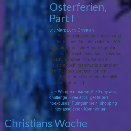
Osterferien,
Part I
31. März 2015
Christian
Seit Samstag sind die Kids endlich mal
wieder bei uns. Mal eben wieder 1000
Kilometer durch die Republik geeiert.
Aber es lohnt sich jedes Mal! Trotzdem
bin ich irgendwie froh, wenn sie
vielleicht doch irgendwann einmal mit
dem Fernbus anreisen können.
Pünktlich zu den Osterferien hat sich
dann das eher […]
Die Wampe muss weg!
30 day abs
challenge
,
Freeletics
,
get fit(ter)
,
noexcuses
,
Rumgammeln
,
shopping
Hinterlasse einen Kommentar
Christians Woche