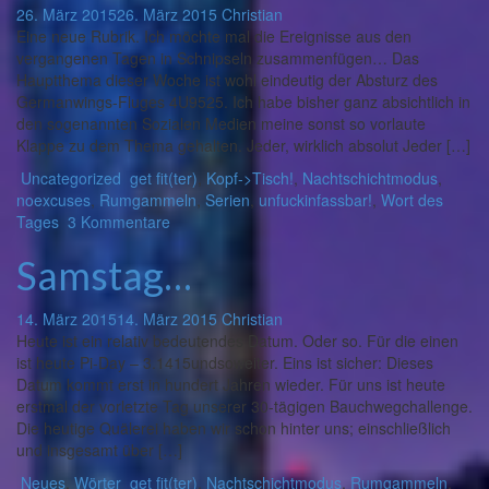
26. März 2015
26. März 2015
Christian
Eine neue Rubrik. Ich möchte mal die Ereignisse aus den
vergangenen Tagen in Schnipseln zusammenfügen… Das
Hauptthema dieser Woche ist wohl eindeutig der Absturz des
Germanwings-Fluges 4U9525. Ich habe bisher ganz absichtlich in
den sogenannten Sozialen Medien meine sonst so vorlaute
Klappe zu dem Thema gehalten. Jeder, wirklich absolut Jeder […]
Uncategorized
get fit(ter)
,
Kopf->Tisch!
,
Nachtschichtmodus
,
noexcuses
,
Rumgammeln
,
Serien
,
unfuckinfassbar!
,
Wort des
Tages
3 Kommentare
Samstag…
14. März 2015
14. März 2015
Christian
Heute ist ein relativ bedeutendes Datum. Oder so. Für die einen
ist heute Pi-Day – 3.1415undsoweiter. Eins ist sicher: Dieses
Datum kommt erst in hundert Jahren wieder. Für uns ist heute
erstmal der vorletzte Tag unserer 30-tägigen Bauchwegchallenge.
Die heutige Quälerei haben wir schon hinter uns; einschließlich
und insgesamt über […]
Neues
,
Wörter
get fit(ter)
,
Nachtschichtmodus
,
Rumgammeln
,