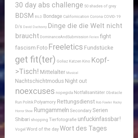
30 day abs challenge
50 shades of grey
BDSM
Bondage
Californication
Corona
COVID-19
BILD
Dinge die die Welt nicht
D/s
David Duchovny
braucht
fight
DominanceAndSubmission
Ferien
Freeletics
fascism
Fundstücke
Foto
get fit(ter)
Kopf-
Goliaz
Katzen
Kino
>Tisch!
Mittelalter
Musical
Nachtschichtmodus
Night out
noexcuses
Notfallsanitäter
nopegida
Obstacle
Rettungsdienst
Polyamory
Run
Politik
Rob Fowler
Rocky
Rumgammeln
Serien
Secondary
Horror Show
unfuckinfassbar!
Shibari
Tierfotografie
shopping
Wort des Tages
Word of the day
Vogel