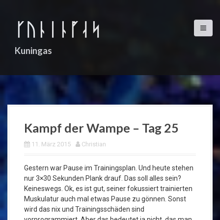
D
i
ᚴᚢᚿᛁᚿᚵᛆᛋ
r
e
k
Kuningas
t
z
u
m
I
n
h
Kampf der Wampe – Tag 25
a
l
11. März 2015
Christian
t
Gestern war Pause im Trainingsplan. Und heute stehen
nur 3×30 Sekunden Plank drauf. Das soll alles sein?
Keineswegs. Ok, es ist gut, seiner fokussiert trainierten
Muskulatur auch mal etwas Pause zu gönnen. Sonst
wird das nix und Trainingsschäden sind
vorprogrammiert. Aber das bedeutet ja nicht, das man