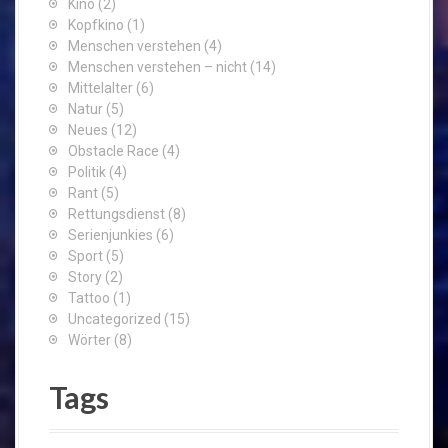
Kino
(2)
Kopfkino
(1)
Menschen verstehen
(4)
Menschen verstehen – nicht
(14)
Mittelalter
(6)
Natur
(5)
Neues
(12)
Obstacle Race
(4)
Politik
(4)
Rant
(5)
Rettungsdienst
(8)
Serienjunkies
(6)
Sport
(5)
Story
(2)
Tattoo
(1)
Uncategorized
(15)
Wörter
(8)
Tags