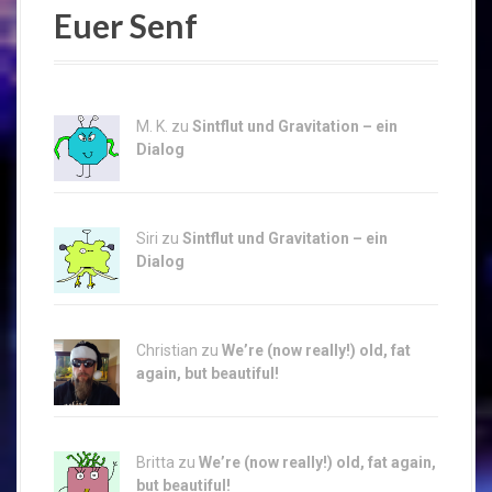
Euer Senf
M. K. zu
Sintflut und Gravitation – ein
Dialog
Siri zu
Sintflut und Gravitation – ein
Dialog
Christian zu
We’re (now really!) old, fat
again, but beautiful!
Britta zu
We’re (now really!) old, fat again,
but beautiful!