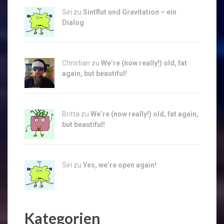
Siri zu
Sintflut und Gravitation – ein
Dialog
Christian zu
We’re (now really!) old, fat
again, but beautiful!
Britta zu
We’re (now really!) old, fat again,
but beautiful!
Siri zu
Yes, we’re open again!
Kategorien