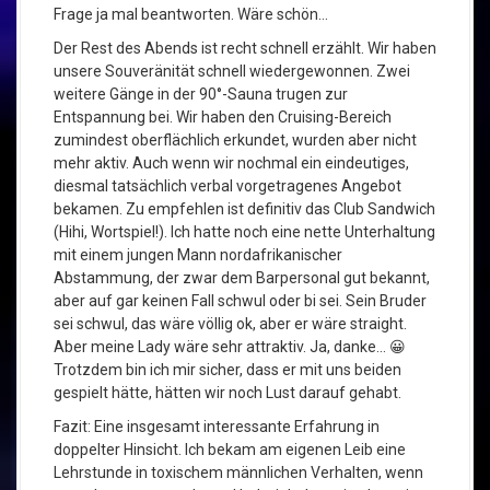
Frage ja mal beantworten. Wäre schön…
Der Rest des Abends ist recht schnell erzählt. Wir haben
unsere Souveränität schnell wiedergewonnen. Zwei
weitere Gänge in der 90°-Sauna trugen zur
Entspannung bei. Wir haben den Cruising-Bereich
zumindest oberflächlich erkundet, wurden aber nicht
mehr aktiv. Auch wenn wir nochmal ein eindeutiges,
diesmal tatsächlich verbal vorgetragenes Angebot
bekamen. Zu empfehlen ist definitiv das Club Sandwich
(Hihi, Wortspiel!). Ich hatte noch eine nette Unterhaltung
mit einem jungen Mann nordafrikanischer
Abstammung, der zwar dem Barpersonal gut bekannt,
aber auf gar keinen Fall schwul oder bi sei. Sein Bruder
sei schwul, das wäre völlig ok, aber er wäre straight.
Aber meine Lady wäre sehr attraktiv. Ja, danke… 😀
Trotzdem bin ich mir sicher, dass er mit uns beiden
gespielt hätte, hätten wir noch Lust darauf gehabt.
Fazit: Eine insgesamt interessante Erfahrung in
doppelter Hinsicht. Ich bekam am eigenen Leib eine
Lehrstunde in toxischem männlichen Verhalten, wenn