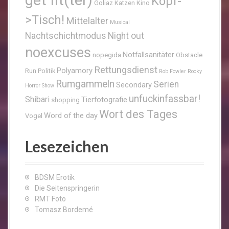
Kopf-
Goliaz
Katzen
Kino
>Tisch!
Mittelalter
Musical
Nachtschichtmodus
Night out
noexcuses
Notfallsanitäter
nopegida
Obstacle
Rettungsdienst
Polyamory
Run
Politik
Rob Fowler
Rocky
Rumgammeln
Serien
Secondary
Horror Show
unfuckinfassbar!
Shibari
Tierfotografie
shopping
Wort des Tages
Word of the day
Vogel
Lesezeichen
BDSM Erotik
Die Seitenspringerin
RMT Foto
Tomasz Bordemé