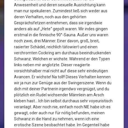
Anwesenheit und deren sexuelle Ausrichtung kann
man nur spekulieren. Zumindest ließ sich weder aus
deren Verhalten, noch aus den gehörten
Gesprächsfetzen entnehmen, dass sie irgendwie
anders als auf „Hete“ gepolt waren. Wir indes gingen
erstmal in die finnische 90°-Sauna. Außer uns waren
noch zwei, drei Männer. Einer davon, groß, breit,
rasierter Schädel, reichlich tätowiert und einen
verchromten Cockring am durchaus beeindruckenden
Schwanz. Welchen er wichste. Während er den Typen
links neben mir anglotzte. Dieser reagierte
vorsichtshalber mal nicht auf diese sehr eindeutigen
Avancen. Er wichste! Na toll!! Dieses Verhalten kennen
wir ja nun zur Genüge aus der Swingerszene. Wenn du
dich mit deiner Partnerin irgendwo vergnügst, und du
plötzlich ein Rudel wichsender Männlein am Arsch
kleben hast… Ich bin selbst durchaus sehr voyeuristisch
veranlagt. Aber noch nie, einfach noch NIE habe ich es
gewagt, oder auch nur für nötig befunden, meinen
Schwanz in die Hand zu nehmen, wenn ich eine
erotische Szene beobachtet habe. Im Gegenteil habe