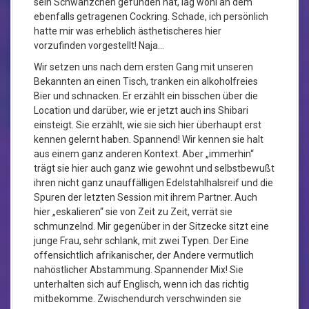
sein Schwänzchen gefunden hat, lag wohl an dem
ebenfalls getragenen Cockring. Schade, ich persönlich
hatte mir was erheblich ästhetischeres hier
vorzufinden vorgestellt! Naja…
Wir setzen uns nach dem ersten Gang mit unseren
Bekannten an einen Tisch, tranken ein alkoholfreies
Bier und schnacken. Er erzählt ein bisschen über die
Location und darüber, wie er jetzt auch ins Shibari
einsteigt. Sie erzählt, wie sie sich hier überhaupt erst
kennen gelernt haben. Spannend! Wir kennen sie halt
aus einem ganz anderen Kontext. Aber „immerhin“
trägt sie hier auch ganz wie gewohnt und selbstbewußt
ihren nicht ganz unauffälligen Edelstahlhalsreif und die
Spuren der letzten Session mit ihrem Partner. Auch
hier „eskalieren“ sie von Zeit zu Zeit, verrät sie
schmunzelnd. Mir gegenüber in der Sitzecke sitzt eine
junge Frau, sehr schlank, mit zwei Typen. Der Eine
offensichtlich afrikanischer, der Andere vermutlich
nahöstlicher Abstammung. Spannender Mix! Sie
unterhalten sich auf Englisch, wenn ich das richtig
mitbekomme. Zwischendurch verschwinden sie