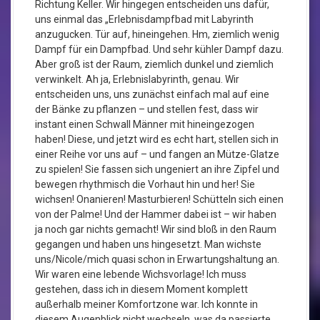
Richtung Keller. Wir hingegen entscheiden uns dafür,
uns einmal das „Erlebnisdampfbad mit Labyrinth
anzugucken. Tür auf, hineingehen. Hm, ziemlich wenig
Dampf für ein Dampfbad. Und sehr kühler Dampf dazu.
Aber groß ist der Raum, ziemlich dunkel und ziemlich
verwinkelt. Ah ja, Erlebnislabyrinth, genau. Wir
entscheiden uns, uns zunächst einfach mal auf eine
der Bänke zu pflanzen – und stellen fest, dass wir
instant einen Schwall Männer mit hineingezogen
haben! Diese, und jetzt wird es echt hart, stellen sich in
einer Reihe vor uns auf – und fangen an Mütze-Glatze
zu spielen! Sie fassen sich ungeniert an ihre Zipfel und
bewegen rhythmisch die Vorhaut hin und her! Sie
wichsen! Onanieren! Masturbieren! Schütteln sich einen
von der Palme! Und der Hammer dabei ist – wir haben
ja noch gar nichts gemacht! Wir sind bloß in den Raum
gegangen und haben uns hingesetzt. Man wichste
uns/Nicole/mich quasi schon in Erwartungshaltung an.
Wir waren eine lebende Wichsvorlage! Ich muss
gestehen, dass ich in diesem Moment komplett
außerhalb meiner Komfortzone war. Ich konnte in
diesem Augenblick nicht wechseln, was da passierte.