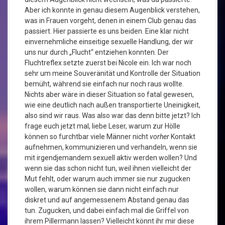
Aber ich konnte in genau diesem Augenblick verstehen,
was in Frauen vorgeht, denen in einem Club genau das
passiert. Hier passierte es uns beiden. Eine klar nicht
einvernehmliche einseitige sexuelle Handlung, der wir
uns nur durch „Flucht“ entziehen konnten. Der
Fluchtreflex setzte zuerst bei Nicole ein. Ich war noch
sehr um meine Souveränität und Kontrolle der Situation
bemüht, während sie einfach nur noch raus wollte.
Nichts aber wäre in dieser Situation so fatal gewesen,
wie eine deutlich nach außen transportierte Uneinigkeit,
also sind wir raus. Was also war das denn bitte jetzt? Ich
frage euch jetzt mal, liebe Leser, warum zur Hölle
können so furchtbar viele Männer nicht
vorher
Kontakt
aufnehmen, kommunizieren und verhandeln, wenn sie
mit irgendjemandem sexuell aktiv werden wollen? Und
wenn sie das schon nicht tun, weil ihnen vielleicht der
Mut fehlt, oder warum auch immer sie nur zugucken
wollen, warum können sie dann nicht einfach nur
diskret und auf angemessenem Abstand genau das
tun. Zugucken, und dabei einfach mal die Griffel von
ihrem Pillermann lassen? Vielleicht könnt ihr mir diese