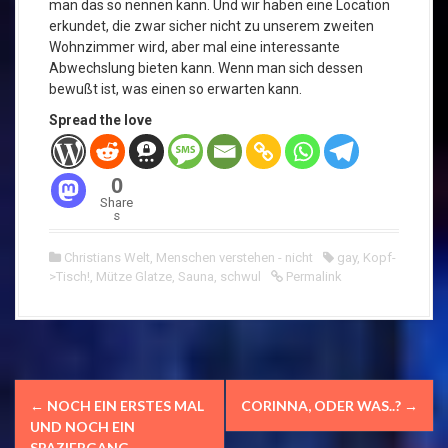
man das so nennen kann. Und wir haben eine Location
erkundet, die zwar sicher nicht zu unserem zweiten
Wohnzimmer wird, aber mal eine interessante
Abwechslung bieten kann. Wenn man sich dessen
bewußt ist, was einen so erwarten kann.
Spread the love
0
Share
s
Christians Welt
,
Menschen verstehen - nicht
gay
,
Kopf-
>Tisch!
,
Mütze Glatze
,
Sauna
,
schwul
Permalink
N
←
NOCH EIN ERSTES MAL
CORINNA, ODER WAS..?
→
a
UND NOCH EIN
SPAZIERGANG.