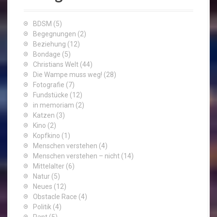
BDSM
(5)
Begegnungen
(2)
Beziehung
(12)
Bondage
(5)
Christians Welt
(44)
Die Wampe muss weg!
(28)
Fotografie
(7)
Fundstücke
(12)
in memoriam
(2)
Katzen
(3)
Kino
(2)
Kopfkino
(1)
Menschen verstehen
(4)
Menschen verstehen – nicht
(14)
Mittelalter
(6)
Natur
(5)
Neues
(12)
Obstacle Race
(4)
Politik
(4)
Rant
(5)