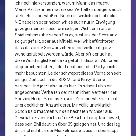
ich noch nie verstanden, warum Mann das macht!
Meine Partnerinnen hat dieses Verhalten übrigens auch
stets eher abgestoßen. Noch nie, wiklich noch absolut
NIE habe ich oder haben wir es auch nur in Erwägung
gezogen, einen dieser armseligen Wichser in unser
Spiel mit einzubeziehen Sei es, weil uns der Schwanz
so gut gefällt, oder aus Mitleid, weil wir befürchteten,
dass das arme Schwänzchen sonst vielleicht ganz
wund gerubbelt werden würde. Aber oft genug hat
diese Aufdringlichkeit dazu geführt, dass wir Aktionen
abgebrochen haben, oder Locations oder Partys nicht
mehr besuchten. Leider schwappt dieses Verhalten seit
einiger Zeit auch in die BDSM- und Kinky-Szene
herüber. Und jetzt also auch hier. Es scheint also ein
angeborenes Verhalten der männlichen Vertreter der
Spezies Homo Sapiens zu sein. Zumindest einer nicht
unerklecklichen Anzahl derer. Mir völlig unerklärlich.
Schon bald machten wir den nächsten Wichser aus.
Diesmal verzichte ich auf die Beschreibung. Nur soweit,
dass sein BMI deutlich über 35 gelegen hat. Und das lag
diesmal nicht an der Muskelmasse. Dass er überhaupt