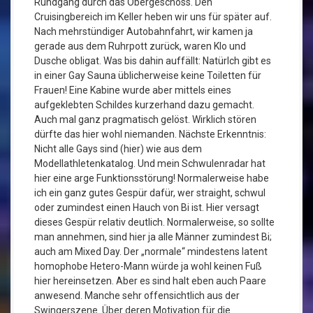
Rundgang durch das Obergeschoss. Den
Cruisingbereich im Keller heben wir uns für später auf.
Nach mehrstündiger Autobahnfahrt, wir kamen ja
gerade aus dem Ruhrpott zurück, waren Klo und
Dusche obligat. Was bis dahin auffällt: Natürlch gibt es
in einer Gay Sauna üblicherweise keine Toiletten für
Frauen! Eine Kabine wurde aber mittels eines
aufgeklebten Schildes kurzerhand dazu gemacht.
Auch mal ganz pragmatisch gelöst. Wirklich stören
dürfte das hier wohl niemanden. Nächste Erkenntnis:
Nicht alle Gays sind (hier) wie aus dem
Modellathletenkatalog. Und mein Schwulenradar hat
hier eine arge Funktionsstörung! Normalerweise habe
ich ein ganz gutes Gespür dafür, wer straight, schwul
oder zumindest einen Hauch von Bi ist. Hier versagt
dieses Gespür relativ deutlich. Normalerweise, so sollte
man annehmen, sind hier ja alle Männer zumindest Bi;
auch am Mixed Day. Der „normale“ mindestens latent
homophobe Hetero-Mann würde ja wohl keinen Fuß
hier hereinsetzen. Aber es sind halt eben auch Paare
anwesend. Manche sehr offensichtlich aus der
Swingerszene. Über deren Motivation für die