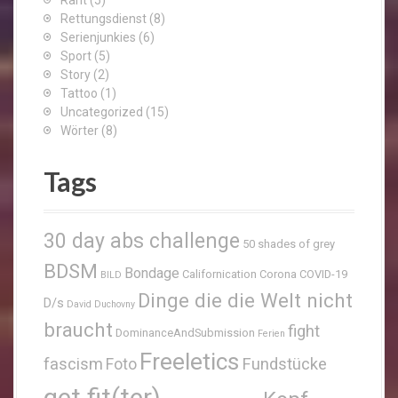
Rettungsdienst
(8)
Serienjunkies
(6)
Sport
(5)
Story
(2)
Tattoo
(1)
Uncategorized
(15)
Wörter
(8)
Tags
30 day abs challenge
50 shades of grey
BDSM
Bondage
Californication
Corona
COVID-19
BILD
Dinge die die Welt nicht
D/s
David Duchovny
braucht
fight
DominanceAndSubmission
Ferien
Freeletics
fascism
Fundstücke
Foto
get fit(ter)