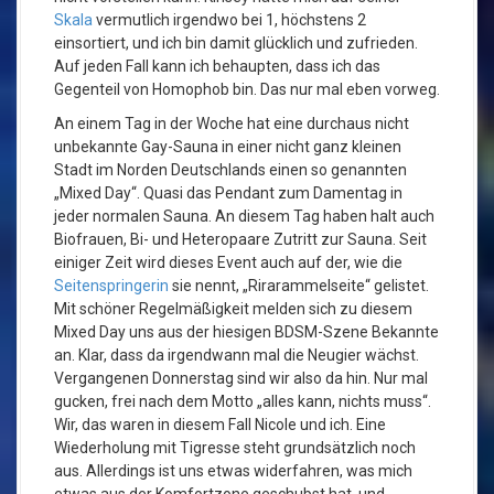
Skala
vermutlich irgendwo bei 1, höchstens 2
einsortiert, und ich bin damit glücklich und zufrieden.
Auf jeden Fall kann ich behaupten, dass ich das
Gegenteil von Homophob bin. Das nur mal eben vorweg.
An einem Tag in der Woche hat eine durchaus nicht
unbekannte Gay-Sauna in einer nicht ganz kleinen
Stadt im Norden Deutschlands einen so genannten
„Mixed Day“. Quasi das Pendant zum Damentag in
jeder normalen Sauna. An diesem Tag haben halt auch
Biofrauen, Bi- und Heteropaare Zutritt zur Sauna. Seit
einiger Zeit wird dieses Event auch auf der, wie die
Seitenspringerin
sie nennt, „Rirarammelseite“ gelistet.
Mit schöner Regelmäßigkeit melden sich zu diesem
Mixed Day uns aus der hiesigen BDSM-Szene Bekannte
an. Klar, dass da irgendwann mal die Neugier wächst.
Vergangenen Donnerstag sind wir also da hin. Nur mal
gucken, frei nach dem Motto „alles kann, nichts muss“.
Wir, das waren in diesem Fall Nicole und ich. Eine
Wiederholung mit Tigresse steht grundsätzlich noch
aus. Allerdings ist uns etwas widerfahren, was mich
etwas aus der Komfortzone geschubst hat, und