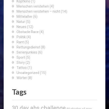
Kopfkino
(1)
Menschen verstehen
(4)
Menschen verstehen – nicht
(14)
Mittelalter
(6)
Natur
(5)
Neues
(12)
Obstacle Race
(4)
Politik
(4)
Rant
(5)
Rettungsdienst
(8)
Serienjunkies
(6)
Sport
(5)
Story
(2)
Tattoo
(1)
Uncategorized
(15)
Wörter
(8)
Tags
30 day abs challenge
50 shades of grey