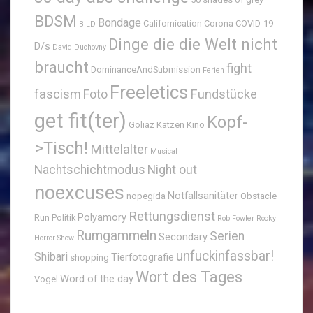
BDSM
Bondage
Californication
Corona
COVID-19
BILD
Dinge die die Welt nicht
D/s
David Duchovny
braucht
fight
DominanceAndSubmission
Ferien
Freeletics
fascism
Fundstücke
Foto
get fit(ter)
Kopf-
Goliaz
Katzen
Kino
>Tisch!
Mittelalter
Musical
Nachtschichtmodus
Night out
noexcuses
Notfallsanitäter
nopegida
Obstacle
Rettungsdienst
Polyamory
Run
Politik
Rob Fowler
Rocky
Rumgammeln
Serien
Secondary
Horror Show
unfuckinfassbar!
Shibari
Tierfotografie
shopping
Wort des Tages
Word of the day
Vogel