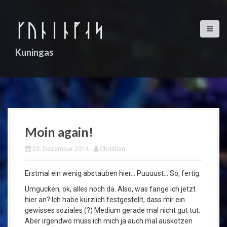
D
i
ᚴᚢᚿᛁᚿᚵᛆᛋ
r
e
k
Kuningas
t
z
u
m
I
n
h
Moin again!
a
l
23. Dezember 2014
Christian
t
Erstmal ein wenig abstauben hier… Puuuust… So, fertig.
Umgucken, ok, alles noch da. Also, was fange ich jetzt
hier an? Ich habe kürzlich festgestellt, dass mir ein
gewisses soziales (?) Medium gerade mal nicht gut tut.
Aber irgendwo muss ich mich ja auch mal auskotzen