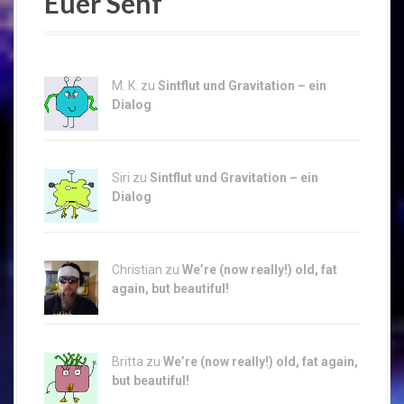
Euer Senf
M. K. zu
Sintflut und Gravitation – ein
Dialog
Siri zu
Sintflut und Gravitation – ein
Dialog
Christian zu
We’re (now really!) old, fat
again, but beautiful!
Britta zu
We’re (now really!) old, fat again,
but beautiful!