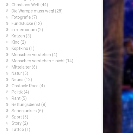
Christians Welt
(44)
Die Wampe muss weg!
(28)
Fotografie
(7)
Fundstücke
(12)
in memoriam
(2)
Katzen
(3)
Kino
(2)
Kopfkino
(1)
Menschen verstehen
(4)
Menschen verstehen – nicht
(14)
Mittelalter
(6)
Natur
(5)
Neues
(12)
Obstacle Race
(4)
Politik
(4)
Rant
(5)
Rettungsdienst
(8)
Serienjunkies
(6)
Sport
(5)
Story
(2)
Tattoo
(1)