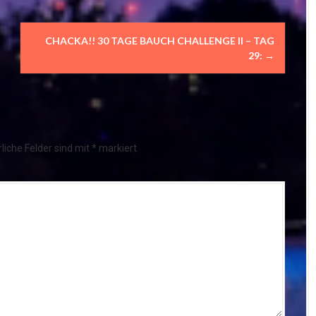
CHACKA!! 30 TAGE BAUCH CHALLENGE II – TAG
29:
→
liche Felder sind mit
*
markiert