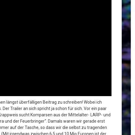
nen längst überfälligen Beitrag zu schreiben! Wobei ich
Der Trailer an sich spricht ja schon für sich. Vor ein paar
Krappweis sucht Komparsen aus der Mittelalter- LARP- und
a und der Feuerbringer“. Damals waren wir gerade erst
er auf der Tasche, so dass wir die selbst zu tragenden
(Mit irgendwas zwischen 6,5 und 10 Mio Euronen ist der