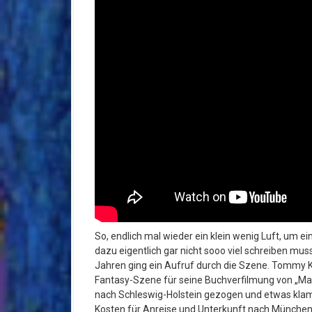
So, endlich mal wieder ein klein wenig Luft, um ei
dazu eigentlich gar nicht sooo viel schreiben muss. 
Jahren ging ein Aufruf durch die Szene. Tommy 
Fantasy-Szene für seine Buchverfilmung von „Mar
nach Schleswig-Holstein gezogen und etwas klamm
Kosten für Anreise und Unterkunft nach München 