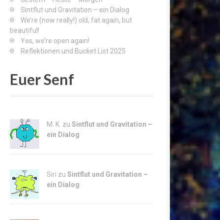
Sintflut und Gravitation – ein Dialog
We’re (now really!) old, fat again, but
beautiful!
Yes, we’re open again!
Reflektionen und Bucket List 2025
Euer Senf
M. K. zu
Sintflut und Gravitation –
ein Dialog
Siri zu
Sintflut und Gravitation –
ein Dialog