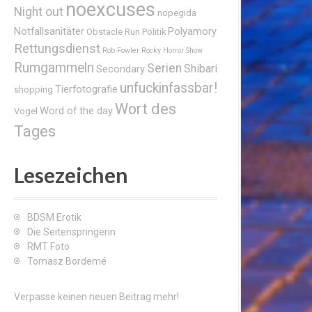
noexcuses
Night out
nopegida
Notfallsanitäter
Polyamory
Obstacle Run
Politik
Rettungsdienst
Rob Fowler
Rocky Horror Show
Rumgammeln
Serien
Shibari
Secondary
unfuckinfassbar!
Tierfotografie
shopping
Wort des
Word of the day
Vogel
Tages
Lesezeichen
BDSM Erotik
Die Seitenspringerin
RMT Foto
Tomasz Bordemé
Verpasse keinen neuen Beitrag mehr!