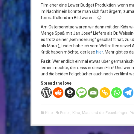
Film eher eine Lower Budget Produktion, wenn m
Im Nachhinein könnte man sich fast ärgern, zuma
formatfüllend im Bild waren… 😉
Am Ostersonntag waren wir dann mit den Kids wie
Menge Spaß mit Jan Josef Liefers als Dr. Weissinge
es trotz seiner „Behinderung“ geschafft hat, zu ü
als Mara („Leider habe ich vom Weltretten soviel 
Kritik haben möchte, der lese
hier
. Mehr gibt es d
Fazit
: Wer endlich einmal etwas über germanisc
lernen möchte, der
muss
in diesen Film! Und wer 
und die beiden Folgebücher auch noch verfilmt we
Spread the love
Kino
Ferien
,
Kino
,
Mara und der Feuerbringer