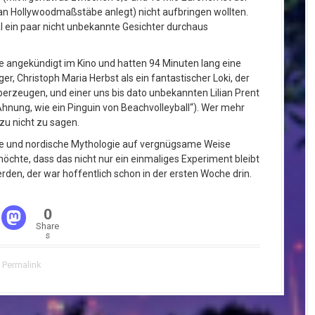
an Hollywoodmaßstäbe anlegt) nicht aufbringen wollten.
l ein paar nicht unbekannte Gesichter durchaus
 angekündigt im Kino und hatten 94 Minuten lang eine
r, Christoph Maria Herbst als ein fantastischer Loki, der
berzeugen, und einer uns bis dato unbekannten Lilian Prent
Ahnung, wie ein Pinguin von Beachvolleyball“). Wer mehr
azu nicht zu sagen.
he und nordische Mythologie auf vergnügsame Weise
möchte, dass das nicht nur ein einmaliges Experiment bleibt
rden, der war hoffentlich schon in der ersten Woche drin.
0
Share
s
Permalink