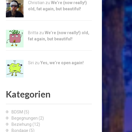
Christian zu
We’re (now really!)
old, fat again, but beautiful!
Britta zu
We’re (now really!) old,
fat again, but beautiful!
Siri zu
Yes, we’re open again!
Kategorien
BDSM
(5)
Begegnungen
(2)
Beziehung
(12)
Bondage
(5)