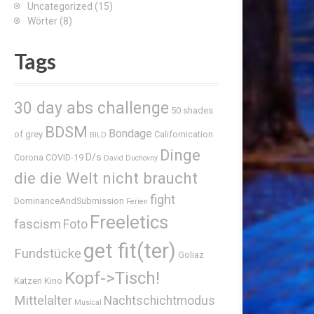
Uncategorized
(15)
Wörter
(8)
Tags
30 day abs challenge
50 shades
BDSM
Bondage
of grey
Californication
BILD
Dinge
D/s
Corona
COVID-19
David Duchovny
die die Welt nicht braucht
fight
DominanceAndSubmission
Ferien
Freeletics
fascism
Foto
get fit(ter)
Fundstücke
Goliaz
Kopf->Tisch!
Katzen
Kino
Mittelalter
Nachtschichtmodus
Musical