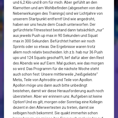
und 6,2 Kilo und 8 cm für mich. Aber gefühlt an den
Klamotten und am Wohlbefinden (abgesehen von den
Nebenwirkungen des Trainings) sind wir Lichtjahre von
unserem Startpunkt entfernt! Und wie angedroht,
haben wir uns heute dem Coach unterworfen. Der
gefürchtete Fitnesstest bestand dann tatsächlich „nur“
aus jeweils Push up max in 90 Sekunden und Squat
max in 300 Sekunden. Befürchtet hatten wir noch
Sprints oder so etwas. Die Ergebnisse waren trotz
allem noch relativ bescheiden. Ich z.b. hab nur 36 Push
ups und 124 Squats geschafft, lief dafür aber den Rest
des Abends wie auf Eiern. Mal gucken, wie das morgen
so wird. Das Programm für die nächste Woche steht
auch schon fest: Unsere mittlerweile „heißgeliebte“
Metis, Teile von Aphrodite und Teile von Apollon.
Apollon möge uns dann auch bitte unbedingt
beistehen, damit wir diese Herausforderung auch noch
überstehen. Aber wir erinnern uns: Aufgeben ist keine
Option! Und es gilt, morgen oder Sonntag eine Kollegin
dezent in den Allerwertesten zu treten, damit sie
selbigen hoch bekommt. Sie quakt immerhin schon