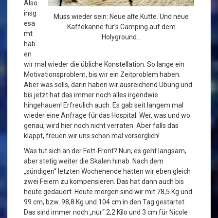
Also
insg
Muss wieder sein: Neue alte Kutte. Und neue
esa
Kaffekanne für’s Camping auf dem
mt
Holyground…
hab
en
wir mal wieder die übliche Konstellation: So lange ein
Motivationsproblem, bis wir ein Zeitproblem haben.
Aber was solls, darin haben wir ausreichend Übung und
bis jetzt hat das immer noch alles irgendwie
hingehauen! Erfreulich auch: Es gab seit langem mal
wieder eine Anfrage für das Hospital. Wer, was und wo
genau, wird hier noch nicht verraten. Aber falls das
klappt, freuen wir uns schon mal vorsorglich!
Was tut sich an der Fett-Front? Nun, es geht langsam,
aber stetig weiter die Skalen hinab. Nach dem
„sündigen“ letzten Wochenende hatten wir eben gleich
zwei Feiern zu kompensieren. Das hat dann auch bis
heute gedauert. Heute morgen sind wir mit 78,5 Kg und
99 cm, bzw. 98,8 Kg und 104 cm in den Tag gestartet.
Das sind immer noch „nur“ 2,2 Kilo und 3 cm für Nicole