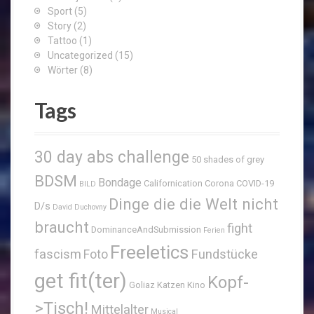
Sport
(5)
Story
(2)
Tattoo
(1)
Uncategorized
(15)
Wörter
(8)
Tags
30 day abs challenge
50 shades of grey
BDSM
Bondage
Californication
Corona
COVID-19
BILD
Dinge die die Welt nicht
D/s
David Duchovny
braucht
fight
DominanceAndSubmission
Ferien
Freeletics
fascism
Fundstücke
Foto
get fit(ter)
Kopf-
Goliaz
Katzen
Kino
>Tisch!
Mittelalter
Musical