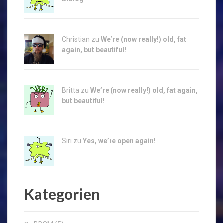
Christian zu
We’re (now really!) old, fat
again, but beautiful!
Britta zu
We’re (now really!) old, fat again,
but beautiful!
Siri zu
Yes, we’re open again!
Kategorien