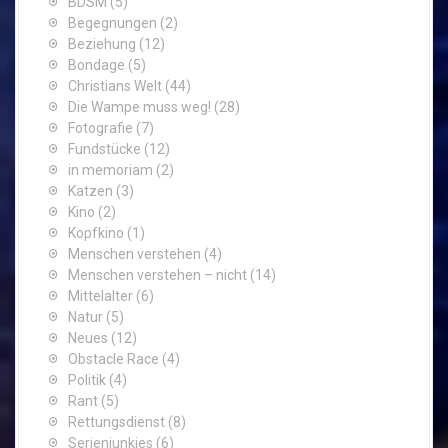
BDSM
(5)
Begegnungen
(2)
Beziehung
(12)
Bondage
(5)
Christians Welt
(44)
Die Wampe muss weg!
(28)
Fotografie
(7)
Fundstücke
(12)
in memoriam
(2)
Katzen
(3)
Kino
(2)
Kopfkino
(1)
Menschen verstehen
(4)
Menschen verstehen – nicht
(14)
Mittelalter
(6)
Natur
(5)
Neues
(12)
Obstacle Race
(4)
Politik
(4)
Rant
(5)
Rettungsdienst
(8)
Serienjunkies
(6)