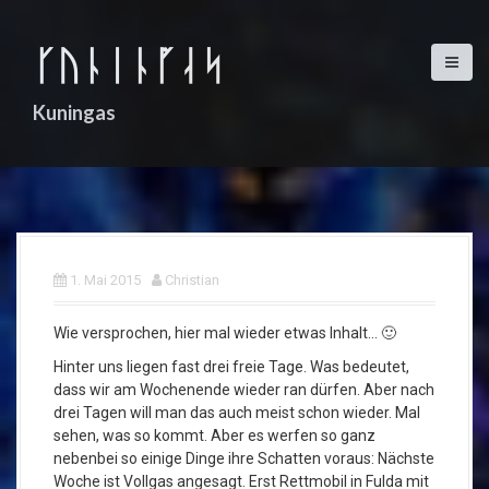
D
i
ᚴᚢᚿᛁᚿᚵᛆᛋ
r
e
k
Kuningas
t
z
u
m
I
n
h
1. Mai 2015
Christian
a
l
t
Wie versprochen, hier mal wieder etwas Inhalt… 🙂
Hinter uns liegen fast drei freie Tage. Was bedeutet,
dass wir am Wochenende wieder ran dürfen. Aber nach
drei Tagen will man das auch meist schon wieder. Mal
sehen, was so kommt. Aber es werfen so ganz
nebenbei so einige Dinge ihre Schatten voraus: Nächste
Woche ist Vollgas angesagt. Erst Rettmobil in Fulda mit