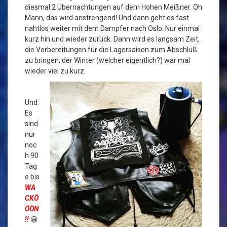
diesmal 2 Übernachtungen auf dem Hohen Meißner. Oh
Mann, das wird anstrengend! Und dann geht es fast
nahtlos weiter mit dem Dampfer nach Oslo. Nur einmal
kurz hin und wieder zurück. Dann wird es langsam Zeit,
die Vorbereitungen für die Lagersaison zum Abschluß
zu bringen; der Winter (welcher eigentlich?) war mal
wieder viel zu kurz.
Und:
Es
sind
nur
noc
h 90
Tag
e bis
WA
CKÖ
ÖÖN
!!
😀