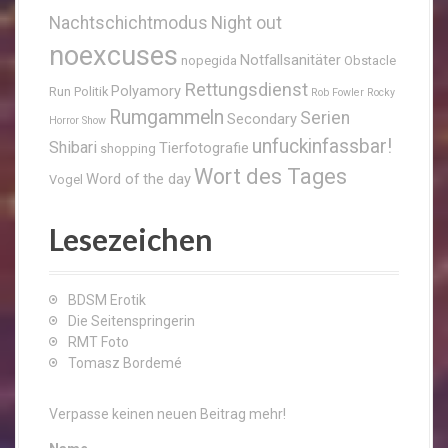
Nachtschichtmodus
Night out
noexcuses
Notfallsanitäter
nopegida
Obstacle
Rettungsdienst
Polyamory
Run
Politik
Rob Fowler
Rocky
Rumgammeln
Serien
Secondary
Horror Show
unfuckinfassbar!
Shibari
Tierfotografie
shopping
Wort des Tages
Word of the day
Vogel
Lesezeichen
BDSM Erotik
Die Seitenspringerin
RMT Foto
Tomasz Bordemé
Verpasse keinen neuen Beitrag mehr!